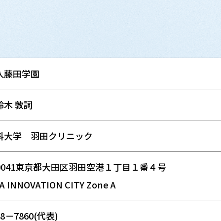
人藤田学園
鈴木 敦詞
科大学 羽田クリニック
-0041東京都大田区羽田空港１丁目１番４号
 INNOVATION CITY Zone A
708－7860(代表)