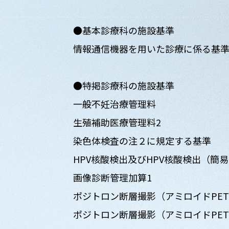
●基本診療科の施設基準
情報通信機器を用いた診療に係る基
●特掲診療科の施設基準
一般不妊治療管理料
生殖補助医療管理料2
染色体検査の注２に規定する基準
HPV核酸検出及びHPV核酸検出（簡
画像診断管理加算1
ポジトロン断層撮影（アミロイドPE
ポジトロン断層撮影（アミロイドPE