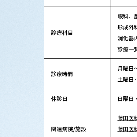
眼科、
形成外
診療科目
消化器
診療一
月曜日～
診療時間
土曜日‥
休診日
日曜日・
藤田医
関連病院/施設
藤田医