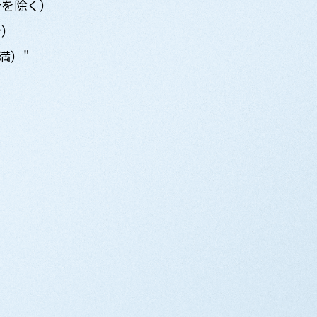
合を除く）
合）
満）"