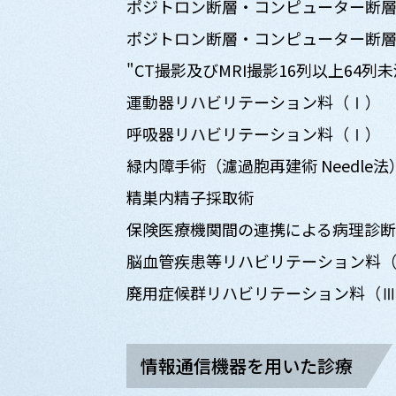
ポジトロン断層・コンピューター断層
ポジトロン断層・コンピューター断層
"CT撮影及びMRI撮影16列以上64列
運動器リハビリテーション料（Ⅰ）
呼吸器リハビリテーション料（Ⅰ）
緑内障手術（濾過胞再建術 Needle法
精巣内精子採取術
保険医療機関間の連携による病理診
脳血管疾患等リハビリテーション料
廃用症候群リハビリテーション料（
情報通信機器を用いた診療