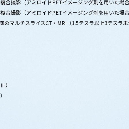
複合撮影（アミロイドPETイメージング剤を用いた場
複合撮影（アミロイドPETイメージング剤を用いた場
未満のマルチスライスCT・MRI（1.5テスラ以上3テスラ未
）
断
（Ⅲ）
Ⅲ）