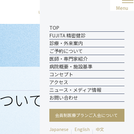
Menu
メニ
会員制医療プラン
Language
ご入会について
TOP
準
FUJITA 精密健診
診療・外来案内
ご予約について
医師・専門家紹介
病院概要・施設基準
コンセプト
アクセス
ニュース・メディア情報
ついて
お問い合わせ
会員制医療プランご入会について
Japanese
English
中文